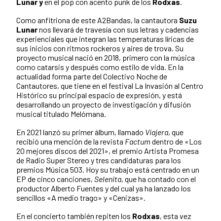
Lunar y
en el pop con acento punk de los
Rodxas
.
Como anfitriona de este A2Bandas, la cantautora
Suzu
Lunar
nos llevará de travesía con sus letras y cadencias
experienciales que integran las temperaturas líricas de
sus inicios con ritmos rockeros y aires de trova. Su
proyecto musical nació en 2018, primero con la música
como catarsis y después como estilo de vida. En la
actualidad forma parte del Colectivo Noche de
Cantautores, que tiene en el festival La Invasión al Centro
Histórico su principal espacio de expresión, y está
desarrollando un proyecto de investigación y difusión
musical titulado Melómana.
En 2021 lanzó su primer álbum, llamado
Viajera
, que
recibió una mención de la revista
Factum
dentro de «Los
20 mejores discos del 2021», el premio Artista Promesa
de Radio Super Stereo y tres candidaturas para los
premios Música 503. Hoy su trabajo está centrado en un
EP de cinco canciones,
Selenita
, que ha contado con el
productor Alberto Fuentes y del cual ya ha lanzado los
sencillos «A medio trago» y «Cenizas».
En el concierto también repiten los
Rodxas
, esta vez