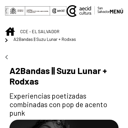
Saut au contenu principal
MENÚ
INICIO
CCE - EL SALVADOR
A2Bandas || Suzu Lunar + Rodxas
A2Bandas || Suzu Lunar +
Rodxas
Experiencias poetizadas
combinadas con pop de acento
punk