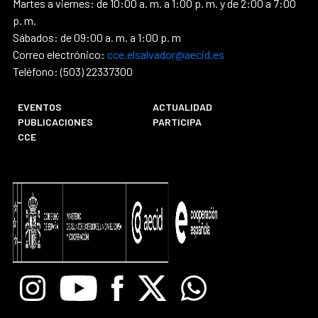
Martes a viernes: de 10:00 a. m. a 1:00 p. m. y de 2:00 a 7:00
p. m.
Sábados: de 09:00 a. m. a 1:00 p. m
Correo electrónico:
cce.elsalvador@aecid.es
Teléfono: (503) 22337300
EVENTOS
ACTUALIDAD
PUBLICACIONES
PARTICIPA
CCE
Instagram
Youtube
Facebook
X
Whatsapp