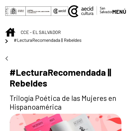
Saut au contenu principal
MENÚ
INICIO
CCE - EL SALVADOR
#LecturaRecomendada || Rebeldes
#LecturaRecomendada ||
Rebeldes
Trilogía Poética de las Mujeres en
Hispanoamérica