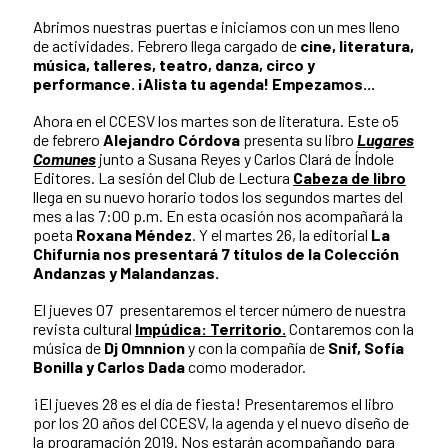
Abrimos nuestras puertas e iniciamos con un mes lleno
de actividades. Febrero llega cargado de
cine, literatura,
música, talleres, teatro, danza, circo y
performance. ¡Alista tu agenda! Empezamos...
Ahora en el CCESV los martes son de literatura. Este o5
de febrero
Alejandro Córdova
presenta su libro
Lugares
Comunes
junto a Susana Reyes y Carlos Clará de Índole
Editores. La sesión del Club de Lectura
Cabeza de libro
llega en su nuevo horario todos los segundos martes del
mes a las 7:00 p.m. En esta ocasión nos acompañará la
poeta
Roxana Méndez
. Y el martes 26, la editorial
La
Chifurnia nos presentará 7 títulos de la Colección
Andanzas
y Malandanzas.
El jueves 07 presentaremos el tercer número de nuestra
revista cultural
Impúdica: Territorio.
Contaremos con la
música de
Dj Omnnion
y con la compañía de
Snif, Sofía
Bonilla y Carlos Dada
como moderador.
¡El jueves 28 es el día de fiesta! Presentaremos el libro
por los 20 años del CCESV, la agenda y el nuevo diseño de
la programación 2019. Nos estarán acompañando para