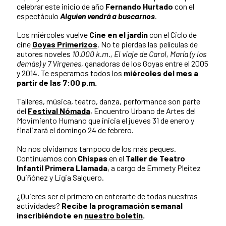
celebrar este inicio de año
Fernando Hurtado
con el
espectáculo
Alguien vendrá a buscarnos
.
Los miércoles vuelve
Cine en el jardín
con el Ciclo de
cine
Goyas Primerizos
. No te pierdas las películas de
autores noveles
10.000 k.m., El viaje de Carol, María (y los
demás) y 7 Vírgenes,
ganadoras de los Goyas entre el 2005
y 2014. Te esperamos todos los
miércoles del mes a
partir de las 7:00 p.m.
Talleres, música, teatro, danza, performance son parte
del
Festival Nómada
, Encuentro Urbano de Artes del
Movimiento Humano que inicia el jueves 31 de enero y
finalizará el domingo 24 de febrero.
No nos olvidamos tampoco de los más peques.
Continuamos con
Chispas
en el
Taller de Teatro
Infantil Primera Llamada
, a cargo de Emmety Pleitez
Quiñónez y Ligia Salguero.
¿Quieres ser el primero en enterarte de todas nuestras
actividades?
Recibe la programación semanal
inscribiéndote en
nuestro boletín
.