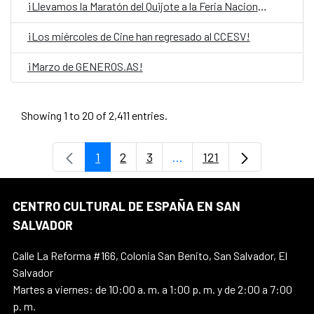
¡Llevamos la Maratón del Quijote a la Feria Nacional del libro!
¡Los miércoles de Cine han regresado al CCESV!
¡Marzo de GENEROS.AS!
Showing 1 to 20 of 2,411 entries.
1
2
3
...
121
Page
Page
Page
Intermediate Pages Use T
Page
CENTRO CULTURAL DE ESPAÑA EN SAN
SALVADOR
Calle La Reforma #166, Colonia San Benito, San Salvador, El
Salvador
Martes a viernes: de 10:00 a. m. a 1:00 p. m. y de 2:00 a 7:00
p. m.