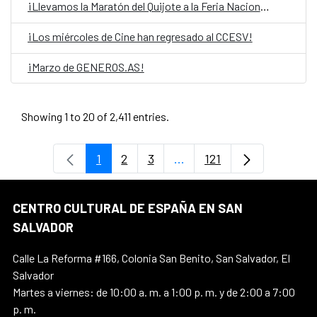
¡Llevamos la Maratón del Quijote a la Feria Nacional del libro!
¡Los miércoles de Cine han regresado al CCESV!
¡Marzo de GENEROS.AS!
Showing 1 to 20 of 2,411 entries.
1
2
3
...
121
Page
Page
Page
Intermediate Pages Use T
Page
CENTRO CULTURAL DE ESPAÑA EN SAN
SALVADOR
Calle La Reforma #166, Colonia San Benito, San Salvador, El
Salvador
Martes a viernes: de 10:00 a. m. a 1:00 p. m. y de 2:00 a 7:00
p. m.