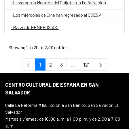
¡Llevamos la Maratón del Quijote a la Feria Nacional del libro!
¡Los miércoles de Cine han regresado al CCESV!
¡Marzo de GENEROS.AS!
Showing 1 to 20 of 2,411 entries.
1
2
3
...
121
Page
Page
Page
Intermediate Pages Use T
Page
CENTRO CULTURAL DE ESPAÑA EN SAN
SALVADOR
Calle La Reforma #166, Colonia San Benito, San Salvador, El
Salvador
Martes a viernes: de 10:00 a. m. a 1:00 p. m. y de 2:00 a 7:00
p. m.