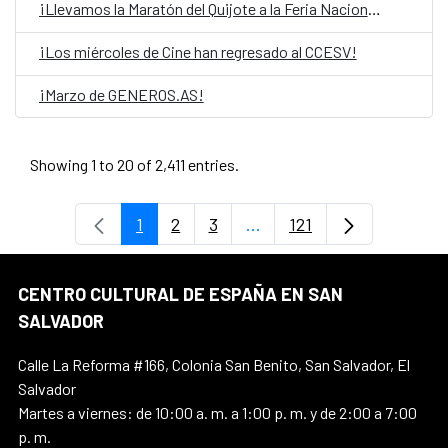
¡Llevamos la Maratón del Quijote a la Feria Nacional del libro!
¡Los miércoles de Cine han regresado al CCESV!
¡Marzo de GENEROS.AS!
Showing 1 to 20 of 2,411 entries.
1
2
3
...
121
Page
Page
Page
Intermediate Pages Use T
Page
CENTRO CULTURAL DE ESPAÑA EN SAN
SALVADOR
Calle La Reforma #166, Colonia San Benito, San Salvador, El
Salvador
Martes a viernes: de 10:00 a. m. a 1:00 p. m. y de 2:00 a 7:00
p. m.