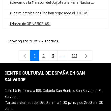
¡Llevamos la Maratón del Quijote a la Feria Nacional del libro!
¡Los miércoles de Cine han regresado al CCESV!
¡Marzo de GENEROS.AS!
Showing 1 to 20 of 2,411 entries.
1
2
3
...
121
Page
Page
Page
Intermediate Pages Use T
Page
CENTRO CULTURAL DE ESPAÑA EN SAN
SALVADOR
Calle La Reforma #166, Colonia San Benito, San Salvador, El
Salvador
Martes a viernes: de 10:00 a. m. a 1:00 p. m. y de 2:00 a 7:00
p. m.