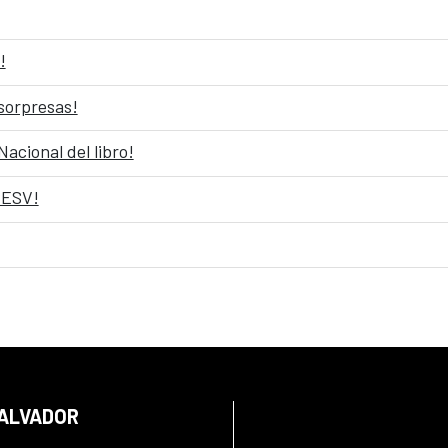
!
sorpresas!
Nacional del libro!
CESV!
SALVADOR