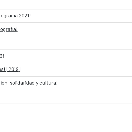
programa 2021!
ografía!
3!
es! [2019]
ión, solidaridad y cultura!