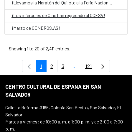
¡Llevamos la Maratón del Quijote a la Feria Nacional del libro!
¡Los miércoles de Cine han regresado al CCESV!
¡Marzo de GENEROS.AS!
Showing 1 to 20 of 2,411 entries.
1
2
3
...
121
Page
Page
Page
Intermediate Pages Use T
Page
CENTRO CULTURAL DE ESPAÑA EN SAN
SALVADOR
Calle La Reforma #166, Colonia San Benito, San Salvador, El
Salvador
Martes a viernes: de 10:00 a. m. a 1:00 p. m. y de 2:00 a 7:00
p. m.