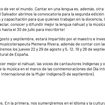
o de ver el mundo. Cantar en una lengua es, además, otra
El Salvador abrimos la convocatoria para la segunda edición
n y capacitación para que quienes trabajan en la docencia, 
ciar, conocer y difundir mejor la lengua náhuat y la músic
asta el 30 de julio para inscribirte!
 agosto y septiembre, estará impartido por el maestro e inve
musicoterapeuta Memena Rivera, además de contar con las
emos los jueves 22 y 29 de agosto y 5, 12, 19 y 26 de septi
ltural de España.
cer mejor el náhuat, las voces de cantautores indígenas y 
de la música en el marco de las conmemoraciones del Día In
a Internacional de la Mujer Indígena (5 de septiembre).
. En la primera, nos sumergiremos en el idioma y la cultu