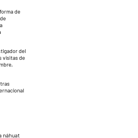
 forma de
 de
la
a
stigador del
 visitas de
embre,
otras
ternacional
ra náhuat