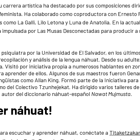
carrera artística ha destacado por sus composiciones dirig
eminista. Ha colaborado como coproductora con Ernesto F
 como La Galli, Lilo Letona y Luna de Anatolia. En la actual
va impulsada por Las Musas Desconectadas para producir a
siquiatra por la Universidad de El Salvador, en los último
ecopilación y análisis de la lengua náhuat. Desde su adulte
. Visitó por iniciativa propia a numerosos hablantes en zo
ara aprender de ellos. Algunos de sus maestros fueron Gen
ngüistas como Allan King. Formó parte de la Iniciativa para 
mo del Colectivo Tzunhejekat. Ha dirigido varios talleres 
s autor del diccionario náhuat-español
Nawat Mujmusta
.
er náhuat!
r para escuchar y aprender náhuat, conéctate a
Titaketzakan