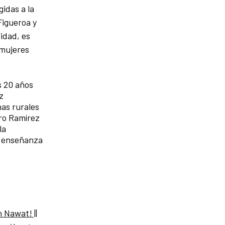
idas a la
igueroa y
idad, es
 mujeres
s 20 años
z
nas rurales
aro Ramírez
la
de enseñanza
 Nawat! ||