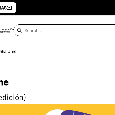
IAS
Search Bar
wika Ume
me
edición)