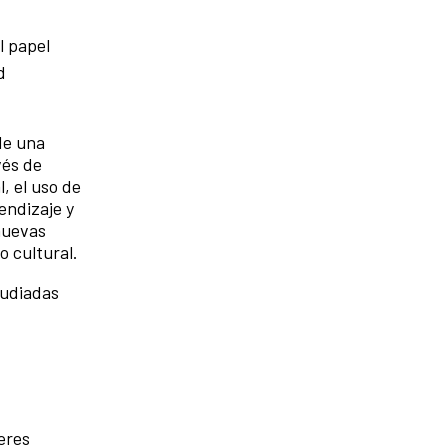
l papel
d
de una
vés de
l, el uso de
endizaje y
 nuevas
o cultural.
tudiadas
eres