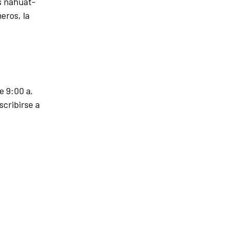
es náhuat-
eros, la
e 9:00 a.
scribirse a