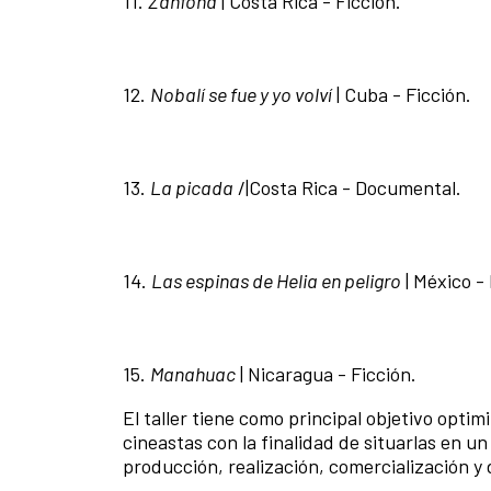
11.
Zanfoña
| Costa Rica - Ficción.
12.
Nobalí se fue y yo volví­
| Cuba - Ficción.
13.
La picada
/|Costa Rica - Documental.
14.
Las espinas de Helia en peligro
| México -
15.
Manahuac
| Nicaragua - Ficción.
El taller tiene como principal objetivo optim
cineastas con la finalidad de situarlas en u
producción, realización, comercialización y 