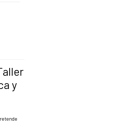
Taller
ca y
pretende