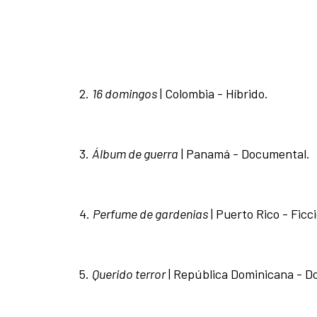
2.
16 domingos
| Colombia - Hí­brido.
3.
Á
lbum de guerra
| Panamá - Documental.
4.
Perfume de gardenias
| Puerto Rico - Ficc
5.
Querido terror
| República Dominicana - D