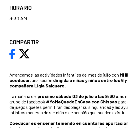
HORARIO
9:30 AM
COMPARTIR
Arrancamos las actividades infantiles del mes de julio con
Mi 
coeducar
, una sesión
dirigida a niñas y niños entre los 6 
compañera Ligia Salguero.
La mañana del
próximo sábado 03 de julio a las 9:30 a.m.
n
grupo de facebook
#YoMeQuedoEnCasa con Chispas
para 
de juegos que les permitirán desplegar su singularidad y les ayu
infinitas maneras de ser niña o de ser niño que pueden existir.
Coeducar es enseñar teniendo en cuenta las aportacio