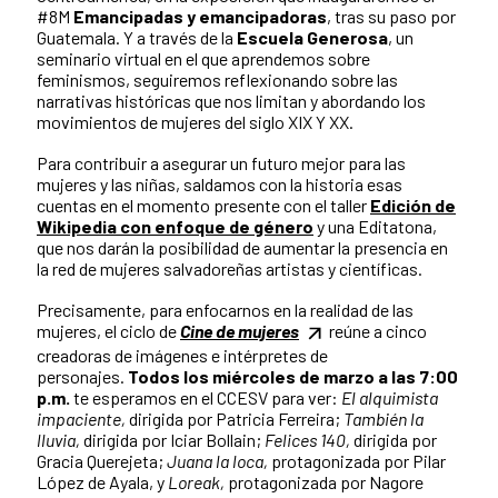
#8M
Emancipadas y emancipadoras
, tras su paso por
Guatemala. Y a través de la
Escuela Generosa
, un
seminario virtual en el que aprendemos sobre
feminismos, seguiremos reflexionando sobre las
narrativas históricas que nos limitan y abordando los
movimientos de mujeres del siglo XIX Y XX.
Para contribuir a asegurar un futuro mejor para las
mujeres y las niñas, saldamos con la historia esas
cuentas en el momento presente con el taller
Edición de
Wikipedia con enfoque de género
y una Editatona,
que nos darán la posibilidad de aumentar la presencia en
la red de mujeres salvadoreñas artistas y científicas.
Precisamente, para enfocarnos en la realidad de las
mujeres, el ciclo de
Cine de mujeres
reúne a cinco
creadoras de imágenes e intérpretes de
personajes.
Todos los miércoles de marzo a las 7:00
p.m.
te esperamos en el CCESV para ver:
El alquimista
impaciente,
dirigida por Patricia Ferreira;
También la
lluvia,
dirigida por Iciar Bollain;
Felices 140,
dirigida por
Gracia Querejeta;
Juana la loca,
protagonizada por Pilar
López de Ayala, y
Loreak,
protagonizada por Nagore