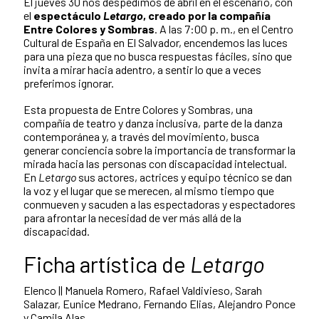
El jueves 30 nos despedimos de abril en el escenario, con
el
espectáculo
Letargo
, creado por la compañía
Entre Colores y Sombras
. A las 7:00 p. m., en el Centro
Cultural de España en El Salvador, encendemos las luces
para una pieza que no busca respuestas fáciles, sino que
invita a mirar hacia adentro, a sentir lo que a veces
preferimos ignorar.
Esta propuesta de Entre Colores y Sombras, una
compañía de teatro y danza inclusiva, parte de la danza
contemporánea y, a través del movimiento, busca
generar conciencia sobre la importancia de transformar la
mirada hacia las personas con discapacidad intelectual.
En
Letargo
sus actores, actrices y equipo técnico se dan
la voz y el lugar que se merecen, al mismo tiempo que
conmueven y sacuden a las espectadoras y espectadores
para afrontar la necesidad de ver más allá de la
discapacidad.
Ficha artística de
Letargo
Elenco || Manuela Romero, Rafael Valdivieso, Sarah
Salazar, Eunice Medrano, Fernando Elias, Alejandro Ponce
y Camila Alas