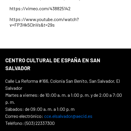
https://vimeo.com/438825142
https://www.youtube.com/watch?
v=FP3Hk5ClnVs&t=29s
CENTRO CULTURAL DE ESPAÑA EN SAN
SALVADOR
Calle La Reforma #166, Colonia San Benito, San Salvador, El
Salvador
Martes a viernes: de 10:00 a. m. a 1:00 p. m. y de 2:00 a 7:00
p. m.
Sábados: de 09:00 a. m. a 1:00 p. m
Correo electrónico:
cce.elsalvador@aecid.es
Teléfono: (503) 22337300