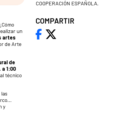
COOPERACIÓN ESPAÑOLA.
COMPARTIR
? ¿Cómo
realizar un
s artes
or de Arte
ural de
. a 1:00
al técnico
 las
rco...
n y