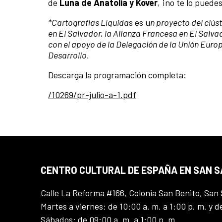
de
Luna de Anatolia y Kover
, ¡no te lo puede
*Cartografías Líquida
s es u
n proyecto del clús
en El Salvador, la Alianza Francesa en El Salva
con el apoyo de la Delegación de la Unión Euro
Desarrollo.
Descarga la programación completa:
/10269/pr-julio-a-1.pdf
CENTRO CULTURAL DE ESPAÑA EN SAN 
Calle La Reforma #166, Colonia San Benito, San 
Martes a viernes: de 10:00 a. m. a 1:00 p. m. y d
Sábados: de 09:00 a. m. a 1:00 p. m