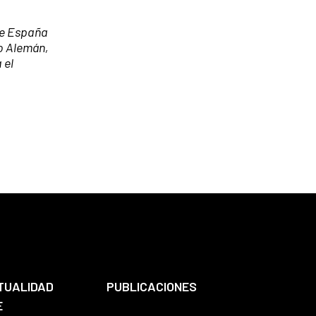
 de España
ño Alemán,
 el
TUALIDAD
PUBLICACIONES
E