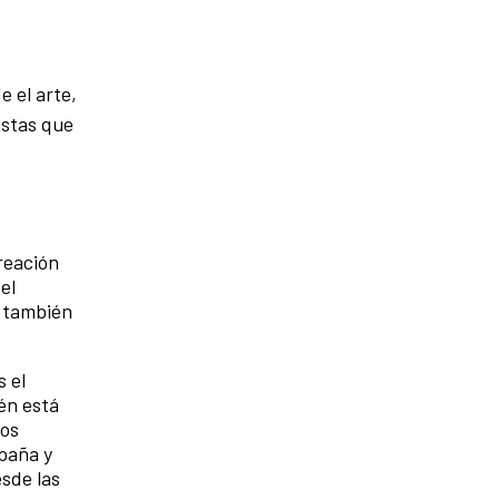
de el arte,
istas que
reación
el
r también
s el
én está
hos
spaña y
esde las