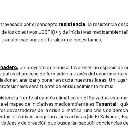
atravesada por el concepto
resistencia
: la resistencia des
o, de los colectivos LGBTIQ+ y de iniciativas medioambiental
s transformaciones culturales que necesitamos.
rnadero
,
un proyecto que busca favorecer un espacio de c
cipal es el proceso de formación a través del experimento y 
eflexionar, analizar y poner en duda nuestras ideas. Un luga
y profesionales será fuente de enriquecimiento mutuo.
sistencia frente al cambio climático en El Salvador, este me
a el mapeo de iniciativas medioambientales
Tunantal
: qui
s devastadores de la crisis climática, una crisis de derec
as iniciativas acogerán a seis artistas (de El Salvador, E
rtísticas y de creación que buscarán sacudir conciencias d