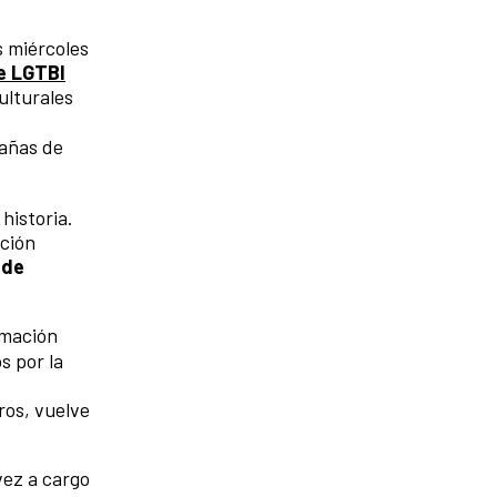
s miércoles
ne LGTBI
ulturales
pañas de
historia.
ación
 de
rmación
s por la
ros, vuelve
vez a cargo