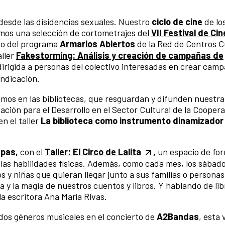
desde las disidencias sexuales. Nuestro
ciclo de cine
de lo
mos una selección de cortometrajes del
VII Festival de Ci
co del programa
Armarios Abiertos
de la Red de Centros C
aller
Fakestorming: Análisis y creación de campañas de
dirigida a personas del colectivo interesadas en crear cam
ndicación.
mos en las bibliotecas, que resguardan y difunden nuestra 
ión para el Desarrollo en el Sector Cultural de la Cooper
n el taller
La biblioteca como instrumento dinamizador
spas,
con el
Taller: El Circo de Lalita
,
un espacio de fo
r las habilidades físicas. Además, como cada mes, los sábado
 y niñas que quieran llegar junto a sus familias o personas
a y la magia de nuestros cuentos y libros. Y hablando de lib
la escritora Ana María Rivas.
dos géneros musicales en el concierto de
A2Bandas
, esta 