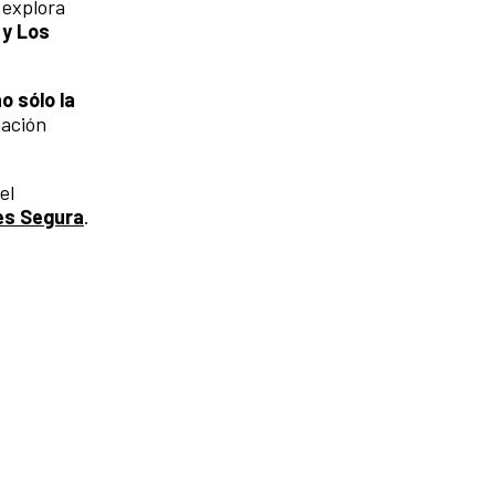
]
explora
 y Los
 sólo la
mación
el
es Segura
.