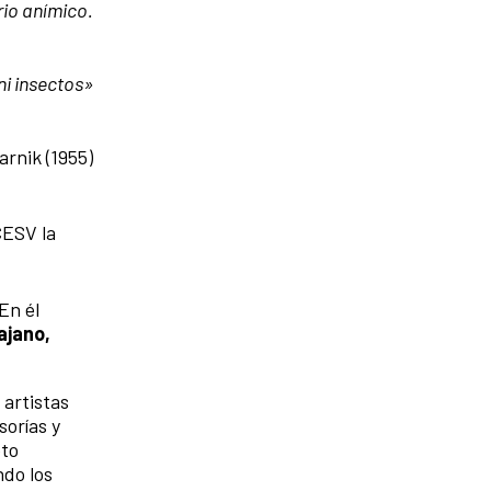
rio anímico.
ni insectos»
arnik (1955)
CESV la
En él
ajano,
 artistas
sorías y
pto
ndo los