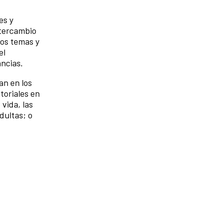
es y
ntercambio
los temas y
el
ancias.
an en los
toriales en
vida, las
dultas; o