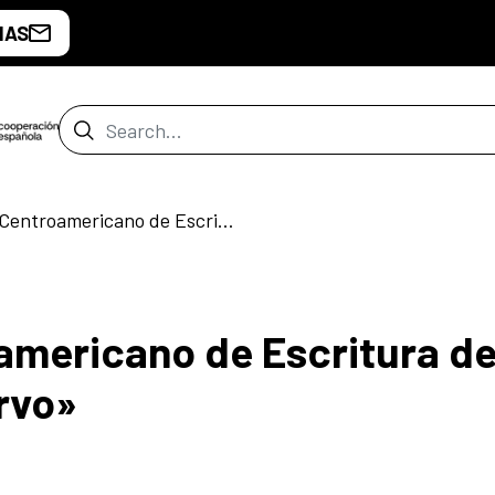
IAS
Search Bar
III Encuentro Centroamericano de Escritura de Mujeres «Ojo de Cuervo»
oamericano de Escritura d
rvo»