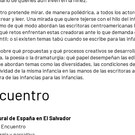
ario de quienes aún viven en la niñez.
ro pretende mirar, de manera poliédrica, a todos los actor
rear y leer. Una mirada que quiere tejerse con el hilo del i
omo de qué modo abordan las escritoras centroamericanas 
n; qué retos enfrentan estas creadoras ante lo que demanda 
til; o si existen temas tabú cuando se escribe para las inf
bre qué propuestas y qué procesos creativos se desarroll
va, la poesía o la dramaturgia; qué papel desempeñan las edi
se abordan temas como las diversidades, las condiciones de 
ividad de la misma infancia en las manos de las escritoras a
a de las infancias para las infancias.
ncuentro
tural de España en El Salvador
l Encuentro
gia y narrativa