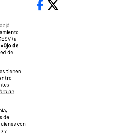
dejó
samiento
CESV) a
 «Ojo de
Red de
nes tienen
Centro
ntes
ibro de
ala,
s de
quienes con
s y