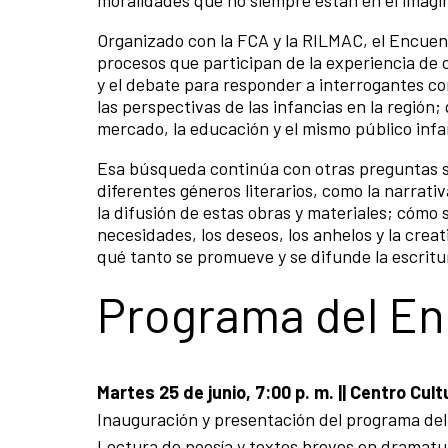
moralidades que no siempre están en el imagin
Organizado con la FCA y la RILMAC, el Encuent
procesos que participan de la experiencia de c
y el debate para responder a interrogantes c
las perspectivas de las infancias en la regió
mercado, la educación y el mismo público infan
Esa búsqueda continúa con otras preguntas so
diferentes géneros literarios, como la narrati
la difusión de estas obras y materiales; cómo 
necesidades, los deseos, los anhelos y la creat
qué tanto se promueve y se difunde la escritur
Programa del E
Martes 25 de junio, 7:00 p. m. || Centro Cul
Inauguración y presentación del programa de
Lectura de poesía y textos breves en dramatur