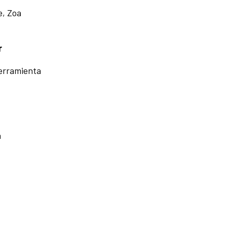
e, Zoa
or
herramienta
a