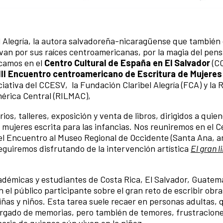
l Alegría, la autora salvadoreña-nicaragüense que también 
levan por sus raíces centroamericanas, por la magia del pen
ocamos en el
Centro Cultural de España en El Salvador
(C
III Encuentro centroamericano de Escritura de Mujeres
ciativa del CCESV, la Fundación Claribel Alegría (FCA) y la 
mérica Central (RILMAC),
os, talleres, exposición y venta de libros, dirigidos a quie
de mujeres escrita para las infancias. Nos reuniremos en el 
el Encuentro al Museo Regional de Occidente (Santa Ana, a
eguiremos disfrutando de la intervención artística
El gran l
cadémicas y estudiantes de Costa Rica, El Salvador, Guatem
 el público participante sobre el gran reto de escribir obra
iñas y niños. Esta tarea suele recaer en personas adultas, 
cargado de memorias, pero también de temores, frustracione