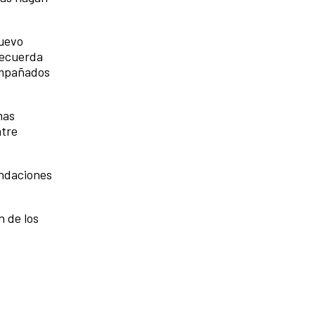
nuevo
recuerda
ompañados
mas
ntre
endaciones
n de los