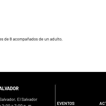
ores de 8 acompañados de un adulto.
SALVADOR
Salvador, El Salvador
EVENTOS
AC
e 2:00 a 7:00 p. m.