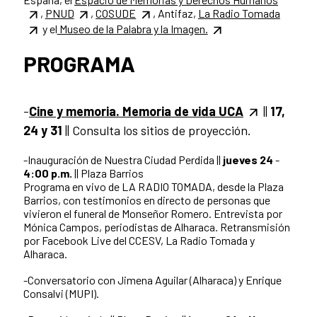
,
PNUD
,
COSUDE
, Antifaz,
La Radio Tomada
y el
Museo de la Palabra y la Imagen.
PROGRAMA
-
Cine y memoria. Memoria de vida UCA
||
17,
24 y 31
|| Consulta los sitios de proyección.
-Inauguración de Nuestra Ciudad Perdida ||
jueves 24
-
4:00 p.m.
|| Plaza Barrios
Programa en vivo de LA RADIO TOMADA, desde la Plaza
Barrios, con testimonios en directo de personas que
vivieron el funeral de Monseñor Romero. Entrevista por
Mónica Campos, periodistas de Alharaca. Retransmisión
por Facebook Live del CCESV, La Radio Tomada y
Alharaca.
-Conversatorio con Jimena Aguilar (Alharaca) y Enrique
Consalvi (MUPI).