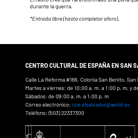
durante la guerra.
*Entrada libre (hasta completar aforo).
CENTRO CULTURAL DE ESPAÑA EN SAN 
Calle La Reforma #166, Colonia San Benito, San 
Martes a viernes: de 10:00 a. m. a 1:00 p. m. y d
Sábados: de 09:00 a. m. a 1:00 p. m
Correo electrónico:
cce.elsalvador@aecid.es
Teléfono: (503) 22337300