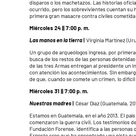
disparos o los machetazos. Las historias ofic
ocurrido, pero los sobrevivientes cuentan su hi
primera gran masacre contra civiles cometida p
Miércoles 24 || 7:00 p. m.
Las manos en la tierra
||
Virginia Martínez
(Ur
Un grupo de arqueólogos ingresa, por primera 
busca de los restos de las personas detenidas
de las tres Armas entregan al presidente un in
con atención los acontecimientos. Sin embarg
de que, cuando se comete un crimen, lo difícil 
Miércoles 31 || 7:00 p. m.
Nuestras madres
||
César Díaz
(Guatemala, 20
Estamos en Guatemala, en el año 2013. El país e
comenzaron la guerra civil. Los testimonios de
Fundación Forense, identifica a las personas q
Ernesto cree que ha encontrado una pista que 