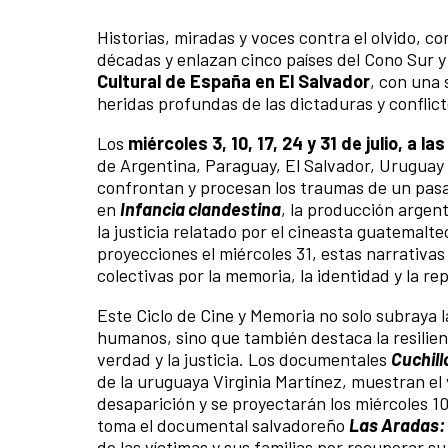
Historias, miradas y voces contra el olvido, c
décadas y enlazan cinco países del Cono Sur y
Cultural de España en El Salvador
, con una 
heridas profundas de las dictaduras y conflic
Los
miércoles 3, 10, 17, 24 y 31 de julio, a la
de Argentina, Paraguay, El Salvador, Uruguay
confrontan y procesan los traumas de un pasad
en
Infancia clandestina
, la producción argenti
la justicia relatado por el cineasta guatemalt
proyecciones el miércoles 31, estas narrativa
colectivas por la memoria, la identidad y la re
Este Ciclo de Cine y Memoria no solo subraya l
humanos, sino que también destaca la resilien
verdad y la justicia. Los documentales
Cuchill
de la uruguaya Virginia Martínez, muestran el 
desaparición y se proyectarán los miércoles 10 y
toma el documental salvadoreño
Las Aradas:
de las víctimas y sus familias por recuperar s