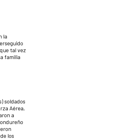
 la
perseguido
que tal vez
a familia
s) soldados
erza Aérea,
aron a
 hondureño
ueron
 de los