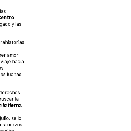
ias
Centro
gado y las
rahistorias
imer amor
 viaje hacia
as
las luchas
 derechos
buscar la
la tierra
,
ulio, se lo
 esfuerzos
yección