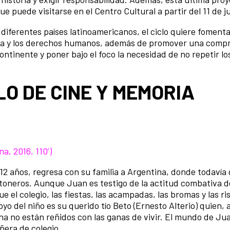
ue puede visitarse en el Centro Cultural a partir del 11 de ju
diferentes países latinoamericanos, el ciclo quiere foment
rica y los derechos humanos, además de promover una comp
ontinente y poner bajo el foco la necesidad de no repetir lo
O DE CINE Y MEMORIA
ina,
2016
,
110
’
)
 12 años, regresa con su familia a Argentina, donde todavía 
ontoneros. Aunque Juan es testigo de la actitud combativa d
ue el colegio, las fiestas, las acampadas, las bromas y las ri
o del niño es su querido tío Beto (Ernesto Alterio) quien, a
cha no están reñidos con las ganas de vivir. El mundo de Ju
era de colegio.