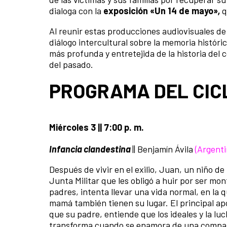
dialoga con la
exposición «Un 14 de mayo»
,
q
Al reunir estas producciones audiovisuales de 
diálogo intercultural sobre la memoria histó
más profunda y entretejida de la historia del c
del pasado.
PROGRAMA DEL CICL
Miércoles 3 || 7:00 p. m.
Infancia clandestina
|| Benjamín Ávila
(Argent
Después de vivir en el exilio, Juan, un niño de
Junta Militar que les obligó a huir por ser m
padres, intenta llevar una vida normal, en la q
mamá también tienen su lugar. El principal apoy
que su padre, entiende que los ideales y la lu
transforma cuando se enamora de una compañ