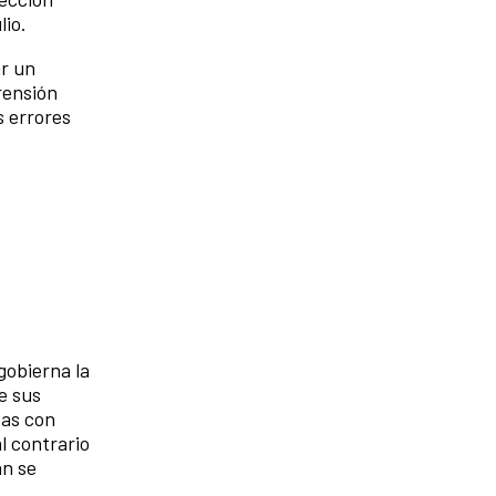
lio.
ar un
rensión
s errores
gobierna la
e sus
sas con
l contrario
an se