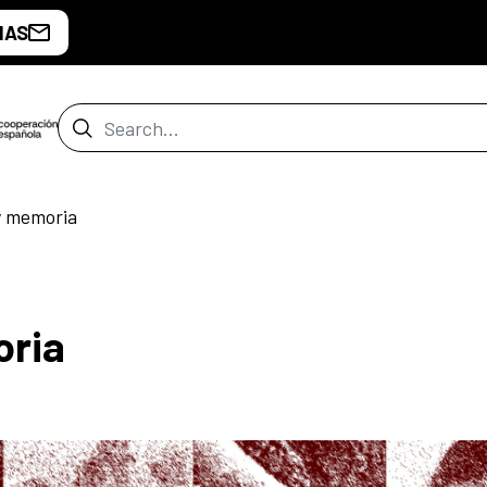
IAS
Search Bar
 y memoria
oria