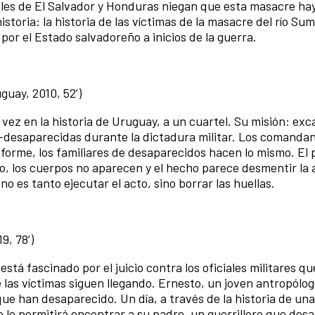
iales de El Salvador y Honduras niegan que esta masacre ha
storia: la historia de las víctimas de la masacre del río Sum
or el Estado salvadoreño a inicios de la guerra.
uguay, 2010
, 52
’)
vez en la historia de Uruguay, a un cuartel. Su misión: exc
-desaparecidas durante la dictadura militar. Los comandan
forme, los familiares de desaparecidos hacen lo mismo. El p
o, los cuerpos no aparecen y el hecho parece desmentir la 
no es tanto ejecutar el acto, sino borrar las huellas.
19
, 78
’)
stá fascinado por el juicio contra los oficiales militares qu
 las víctimas siguen llegando. Ernesto, un joven antropólog
ue han desaparecido. Un día, a través de la historia de un
le permitirá encontrar a su padre, un guerrillero que des