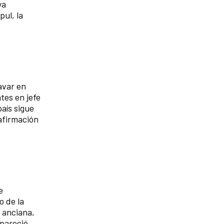
ya
pul, la
avar en
tes en jefe
aís sigue
afirmación
e
o de la
a anciana,
apareció