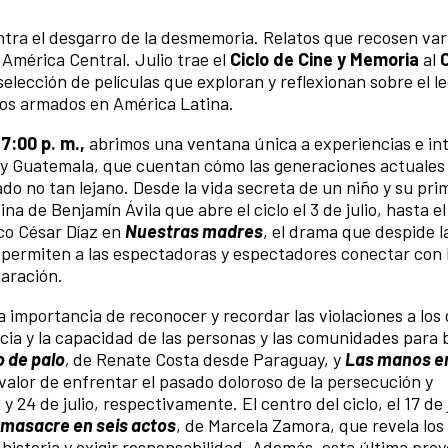
ontra el desgarro de la desmemoria. Relatos que recosen var
 América Central. Julio trae el
Ciclo de Cine y Memoria
al
selección de películas que exploran y reflexionan sobre el le
tos armados en América Latina.
s 7:00 p. m.,
abrimos una ventana única a experiencias e int
 y Guatemala, que cuentan cómo las generaciones actuales
o no tan lejano. Desde la vida secreta de un niño y su pr
na de Benjamín Ávila que abre el ciclo el 3 de julio, hasta el
eco César Díaz en
Nuestras madres
, el drama que despide l
s permiten a las espectadoras y espectadores conectar con 
paración.
a importancia de reconocer y recordar las violaciones a los
cia y la capacidad de las personas y las comunidades para 
o de palo
,
de Renate Costa desde Paraguay, y
Las manos en 
valor de enfrentar el pasado doloroso de la persecución y
 24 de julio, respectivamente. El centro del ciclo, el 17 de j
 masacre en seis actos
, de Marcela Zamora, que revela los
u historia y exigir responsabilidad. Además, esta última pro