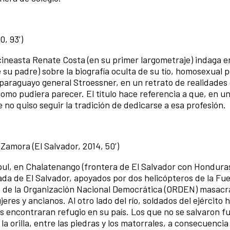
0, 93’)
cineasta Renate Costa (en su primer largometraje) indaga en
 su padre) sobre la biografía oculta de su tío, homosexual 
 paraguayo general Stroessner, en un retrato de realidades 
omo pudiera parecer. El título hace referencia a que, en un
ue no quiso seguir la tradición de dedicarse a esa profesión.
a Zamora (El Salvador, 2014, 50’)
umpul, en Chalatenango (frontera de El Salvador con Hondura
da de El Salvador, apoyados por dos helicópteros de la Fu
es de la Organización Nacional Democrática (ORDEN) masacr
res y ancianos. Al otro lado del río, soldados del ejército
as encontraran refugio en su país. Los que no se salvaron f
a orilla, entre las piedras y los matorrales, a consecuencia