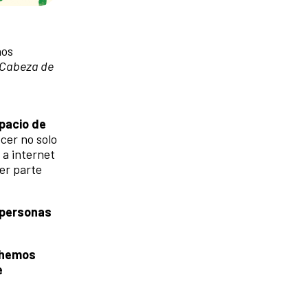
nos
Cabeza de
spacio de
cer no solo
 a internet
ier parte
 personas
e hemos
e