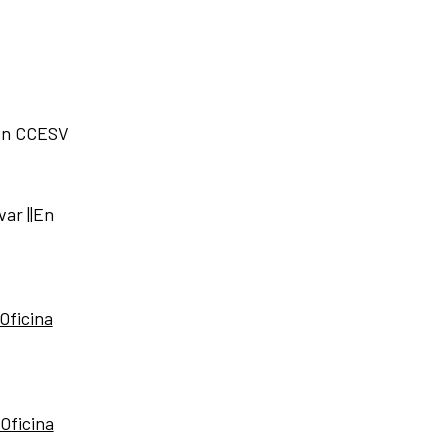
| En CCESV
var ||En
Oficina
Oficina