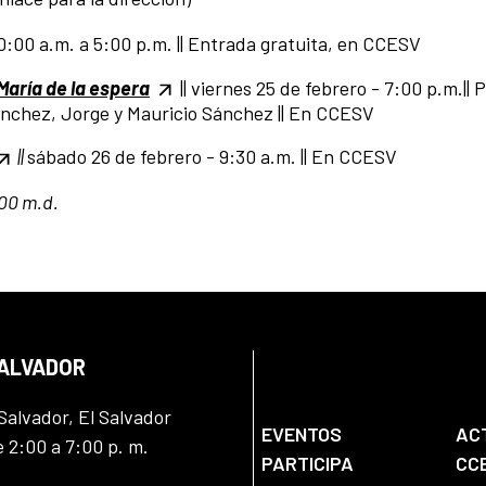
 10:00 a.m. a 5:00 p.m. || Entrada gratuita, en CCESV
María de la espera
|| viernes 25 de febrero - 7:00 p.m.|| 
ánchez, Jorge y Mauricio Sánchez || En CCESV
||
sábado 26 de febrero - 9:30 a.m.
|| En CCESV
:00 m.d.
SALVADOR
Salvador, El Salvador
EVENTOS
AC
e 2:00 a 7:00 p. m.
PARTICIPA
CC