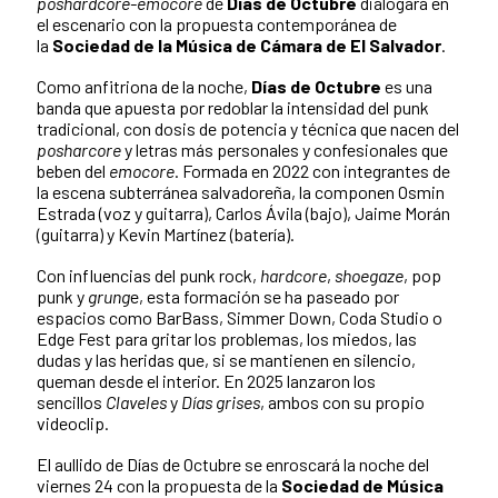
poshardcore-emocore
de
Días de Octubre
dialogará en
el escenario con la propuesta contemporánea de
la
Sociedad de la Música de Cámara de El Salvador
.
Como anfitriona de la noche,
Días de Octubre
es una
banda que apuesta por redoblar la intensidad del punk
tradicional, con dosis de potencia y técnica que nacen del
posharcore
y letras más personales y confesionales que
beben del
emocore
. Formada en 2022 con integrantes de
la escena subterránea salvadoreña, la componen Osmin
Estrada (voz y guitarra), Carlos Ávila (bajo), Jaime Morán
(guitarra) y Kevin Martínez (batería).
Con influencias del punk rock,
hardcore
,
shoegaze
, pop
punk y
grung
e, esta formación se ha paseado por
espacios como BarBass, Simmer Down, Coda Studio o
Edge Fest para gritar los problemas, los miedos, las
dudas y las heridas que, si se mantienen en silencio,
queman desde el interior. En 2025 lanzaron los
sencillos
Claveles
y
Días grises
, ambos con su propio
videoclip.
El aullido de Días de Octubre se enroscará la noche del
viernes 24 con la propuesta de la
Sociedad de Música