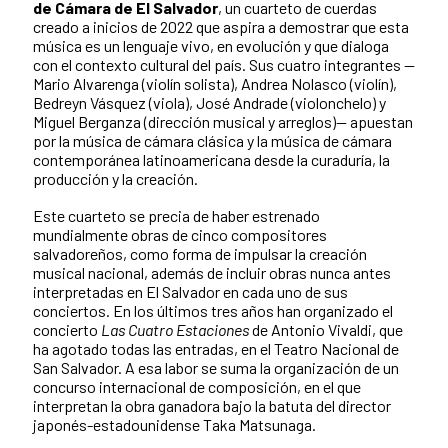
de Cámara de El Salvador
, un cuarteto de cuerdas
creado a inicios de 2022 que aspira a demostrar que esta
música es un lenguaje vivo, en evolución y que dialoga
con el contexto cultural del país. Sus cuatro integrantes —
Mario Alvarenga (violín solista), Andrea Nolasco (violín),
Bedreyn Vásquez (viola), José Andrade (violonchelo) y
Miguel Berganza (dirección musical y arreglos)— apuestan
por la música de cámara clásica y la música de cámara
contemporánea latinoamericana desde la curaduría, la
producción y la creación.
Este cuarteto se precia de haber estrenado
mundialmente obras de cinco compositores
salvadoreños, como forma de impulsar la creación
musical nacional, además de incluir obras nunca antes
interpretadas en El Salvador en cada uno de sus
conciertos. En los últimos tres años han organizado el
concierto
Las Cuatro Estaciones
de Antonio Vivaldi, que
ha agotado todas las entradas, en el Teatro Nacional de
San Salvador. A esa labor se suma la organización de un
concurso internacional de composición, en el que
interpretan la obra ganadora bajo la batuta del director
japonés-estadounidense Taka Matsunaga.