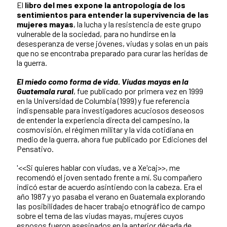
El
libro del mes expone la antropología de los
sentimientos para entender la supervivencia de las
mujeres mayas
, la lucha y la resistencia de este grupo
vulnerable de la sociedad, para no hundirse en la
desesperanza de verse jóvenes, viudas y solas en un país
que no se encontraba preparado para curar las heridas de
la guerra.
El miedo como forma de vida. Viudas mayas en la
Guatemala rural
, fue publicado por primera vez en 1999
en la Universidad de Columbia (1999) y fue referencia
indispensable para investigadores acuciosos deseosos
de entender la experiencia directa del campesino, la
cosmovisión, el régimen militar y la vida cotidiana en
medio de la guerra, ahora fue publicado por Ediciones del
Pensativo.
'<<Si quieres hablar con viudas, ve a Xe'caj>>, me
recomendó el joven sentado frente a mí. Su compañero
indicó estar de acuerdo asintiendo con la cabeza. Era el
año 1987 y yo pasaba el verano en Guatemala explorando
las posibilidades de hacer trabajo etnográfico de campo
sobre el tema de las viudas mayas, mujeres cuyos
esposos fueron asesinados en la anterior década de