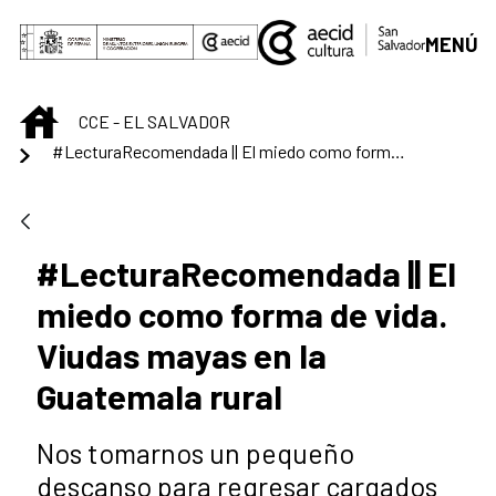
Skip to Main Content
MENÚ
INICIO
CCE - EL SALVADOR
#LecturaRecomendada || El miedo como forma de vida. Viudas mayas en la Guatemala rural
#LecturaRecomendada || El
miedo como forma de vida.
Viudas mayas en la
Guatemala rural
Nos tomarnos un pequeño
descanso para regresar cargados