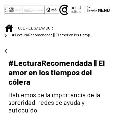
Skip to Main Content
MENÚ
INICIO
CCE - EL SALVADOR
#LecturaRecomendada || El amor en los tiempos del cólera
#LecturaRecomendada || El
amor en los tiempos del
cólera
Hablemos de la importancia de la
sororidad, redes de ayuda y
autocuido