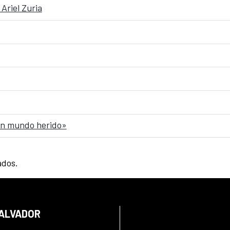
Ariel Zuria
 un mundo herido»
ados.
SALVADOR