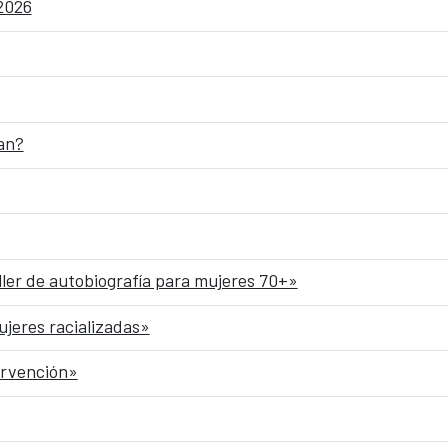
 2026
an?
ller de autobiografía para mujeres 70+»
ujeres racializadas»
ervención»