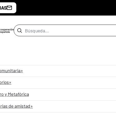
IAS
Barra de búsqueda
comunitaria»
orios»
o y Metafórica
rias de amistad»