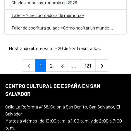
Charlas sobre astronomía en 2026
Taller «Niñez bordadora de memoria»
Taller de escritura guiada «Cómo habitar un mundo herido»
Mostrando el intervalo 1 - 20 de 2.411 resultados.
1
2
3
...
121
Página
Página
Página
Páginas intermedias Use 
Página
CENTRO CULTURAL DE ESPAÑA EN SAN
SALVADOR
Calle La Reforma #166, Colonia San Benito, San Salvador, El
Salvador
Martes a viernes: de 10:00 a. m. a 1:00 p. m. y de 2:00 a 7:00
p. m.