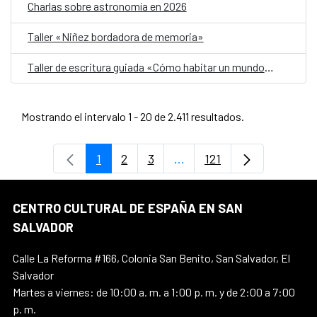
Charlas sobre astronomía en 2026
Taller «Niñez bordadora de memoria»
Taller de escritura guiada «Cómo habitar un mundo herido»
Mostrando el intervalo 1 - 20 de 2.411 resultados.
1
2
3
...
121
Página
Página
Página
Páginas intermedias Use 
Página
CENTRO CULTURAL DE ESPAÑA EN SAN
SALVADOR
Calle La Reforma #166, Colonia San Benito, San Salvador, El
Salvador
Martes a viernes: de 10:00 a. m. a 1:00 p. m. y de 2:00 a 7:00
p. m.