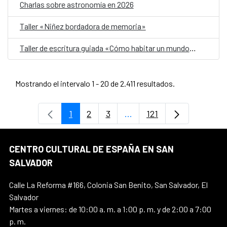
Charlas sobre astronomía en 2026
Taller «Niñez bordadora de memoria»
Taller de escritura guiada «Cómo habitar un mundo herido»
Mostrando el intervalo 1 - 20 de 2.411 resultados.
1
2
3
...
121
Página
Página
Página
Páginas intermedias Use 
Página
CENTRO CULTURAL DE ESPAÑA EN SAN
SALVADOR
Calle La Reforma #166, Colonia San Benito, San Salvador, El
Salvador
Martes a viernes: de 10:00 a. m. a 1:00 p. m. y de 2:00 a 7:00
p. m.