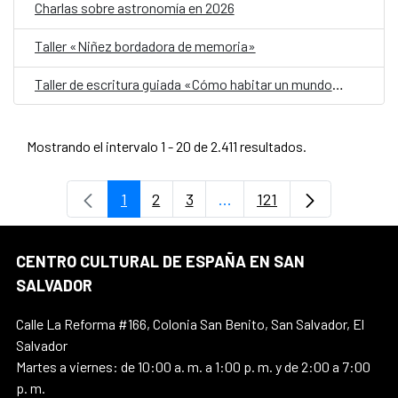
Charlas sobre astronomía en 2026
Taller «Niñez bordadora de memoria»
Taller de escritura guiada «Cómo habitar un mundo herido»
Mostrando el intervalo 1 - 20 de 2.411 resultados.
1
2
3
...
121
Página
Página
Página
Páginas intermedias Use 
Página
CENTRO CULTURAL DE ESPAÑA EN SAN
SALVADOR
Calle La Reforma #166, Colonia San Benito, San Salvador, El
Salvador
Martes a viernes: de 10:00 a. m. a 1:00 p. m. y de 2:00 a 7:00
p. m.