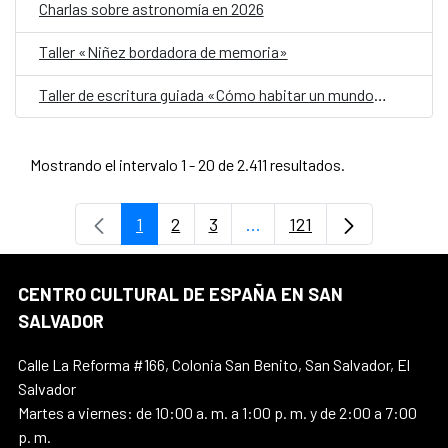
Charlas sobre astronomía en 2026
Taller «Niñez bordadora de memoria»
Taller de escritura guiada «Cómo habitar un mundo herido»
Mostrando el intervalo 1 - 20 de 2.411 resultados.
1
2
3
...
121
Página
Página
Página
Páginas intermedias Use 
Página
CENTRO CULTURAL DE ESPAÑA EN SAN
SALVADOR
Calle La Reforma #166, Colonia San Benito, San Salvador, El
Salvador
Martes a viernes: de 10:00 a. m. a 1:00 p. m. y de 2:00 a 7:00
p. m.