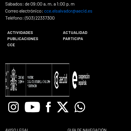
Sábados: de 09:00 a. m. a 1:00 p. m
Correo electrónico:
cce.elsalvador@aecid.es
Teléfono: (503) 22337300
ACTIVIDADES
ACTUALIDAD
PUBLICACIONES
PARTICIPA
CCE
Instagram
Youtube
Facebook
X
Whatsapp
AVISO LEGAL
GUÍA DE NAVEGACIÓN