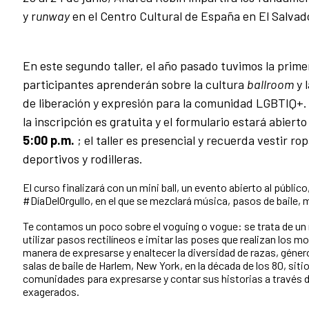
y r
unway
en el Centro Cultural de España en El Salvad
En este segundo taller, el año pasado tuvimos la prime
participantes aprenderán sobre la cultura
ballroom
y 
de liberación y expresión para la comunidad LGBTIQ+.
la inscripción es gratuita y el formulario estará abierto
5:00 p.m.
; el taller es presencial y recuerda vestir 
deportivos y rodilleras.
El curso finalizará con un mini ball, un evento abierto al públic
#DíaDelOrgullo, en el que se mezclará música, pasos de baile, 
Te contamos un poco sobre el voguing o vogue: se trata de u
utilizar pasos rectilíneos e imitar las poses que realizan los m
manera de expresarse y enaltecer la diversidad de razas, género
salas de baile de Harlem, New York, en la década de los 80, siti
comunidades para expresarse y contar sus historias a través d
exagerados.