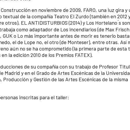
onstrucción en noviembre de 2009, FARO, una luz gira y u
o textual de la compañía Teatro El Zurdo (también en 2012 y
e otros), EL ANTIDISTURBIOS (2014) y Los Hortelano ́s so
 trabaja como adaptador de Los incendiarios (de Max Frisch
, GUK o Lo más importante antes de morir es tenerlo basta
medo, el de Lope no, el otro (de Monteser), entre otras. Así
o aún no se ha comprometido (la primera parte de esta tr
 en la edición 2010 de los Premios FATEX).
ucciones de su compañía con su trabajo de Profesor Titula
e Madrid y en el Grado de Artes Escénicas de la Universid
n, Producción y Gestión de las Artes Escénicas de la misma
rsonas inscritas para el taller: