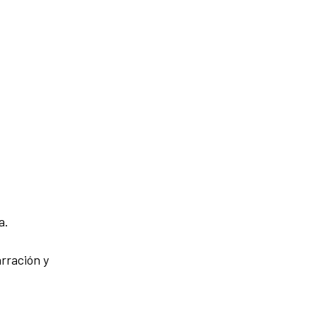
a.
rración y