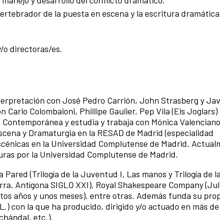
ertebrador de la puesta en escena y la escritura dramática
y/o directoras/es.
terpretación con José Pedro Carrión, John Strasberg y Jav
Carlo Colombaioni, Phillipe Gaulier, Pep Vila (Els Joglars) 
a Contemporánea y estudia y trabaja con Mónica Valenciano
Escena y Dramaturgia en la RESAD de Madrid (especialidad
scénicas en la Universidad Complutense de Madrid. Actual
uras por la Universidad Complutense de Madrid.
ared (Trilogía de la Juventud I, Las manos y Trilogía de l
ierra, Antígona SIGLO XXI), Royal Shakespeare Company (Jul
ntos años y unos meses), entre otras. Además funda su pro
.) con la que ha producido, dirigido y/o actuado en más de
chándal, etc.).