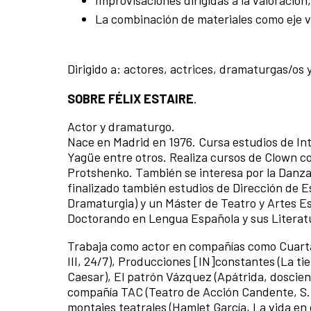
La combinación de materiales como eje v
Dirigido a: actores, actrices, dramaturgas/os 
SOBRE FÉLIX ESTAIRE
.
Actor y dramaturgo.
Nace en Madrid en 1976. Cursa estudios de In
Yagüe entre otros. Realiza cursos de Clown con 
Protshenko. También se interesa por la Danz
finalizado también estudios de Dirección de 
Dramaturgia) y un Máster de Teatro y Artes E
Doctorando en Lengua Española y sus Literat
Trabaja como actor en compañías como Cuarta P
III, 24/7), Producciones [IN]constantes (La t
Caesar), El patrón Vázquez (Apátrida, doscie
compañía TAC (Teatro de Acción Candente, S.L
montajes teatrales (Hamlet García, La vida en 