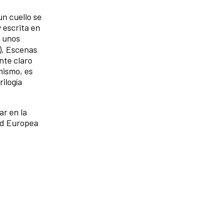
n cuello se
 escrita en
n unos
), Escenas
nte claro
 mismo, es
ilogía
r en la
ad Europea