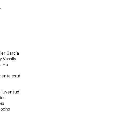
.
ier García
y Vassily
. Ha
mente está
a juventud
ius
pia
 ocho