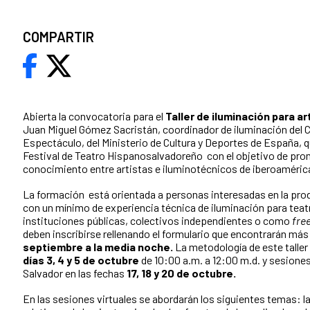
COMPARTIR
Abierta la convocatoria para el
Taller de iluminación para a
Juan Miguel Gómez Sacristán, coordinador de iluminación del C
Espectáculo, del Ministerio de Cultura y Deportes de España, q
Festival de Teatro Hispanosalvadoreño con el objetivo de pro
conocimiento entre artistas e iluminotécnicos de iberoaméric
La formación está orientada a personas interesadas en la pro
con un mínimo de experiencia técnica de iluminación para teatr
instituciones públicas, colectivos independientes o como
fre
deben inscribirse rellenando el formulario que encontrarán más
septiembre a la media noche.
La metodología de este taller 
días 3, 4 y 5
de octubre
de 10:00 a.m. a 12:00 m.d. y sesione
Salvador en las fechas
17, 18 y 20 de octubre.
En las sesiones virtuales se abordarán los siguientes temas: l
a