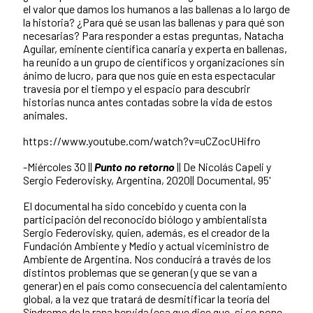
el valor que damos los
humanos a las ballenas a lo largo de
la historia? ¿Para qué se usan las ballenas y para qué son
necesarias? Para responder a estas preguntas, Natacha
Aguilar, eminente científica canaria y experta en ballenas,
ha reunido a un grupo de científicos y organizaciones sin
ánimo de lucro, para que nos guíe en esta espectacular
travesía por el tiempo y el espacio para descubrir
historias nunca antes contadas sobre la vida de estos
animales.
https://www.youtube.com/watch?v=uCZocUHifro
-Miércoles 30 ||
Punto no retorno
|| De Nicolás Capeli y
Sergio Federovisky, Argentina, 2020|| Documental, 95'
El documental ha sido concebido y cuenta con la
participación del reconocido biólogo y ambientalista
Sergio Federovisky, quien, además, es el creador de la
Fundación Ambiente y Medio y actual viceministro de
Ambiente de Argentina. Nos conducirá a través de los
distintos problemas que se generan (y que se van a
generar) en el país como consecuencia del calentamiento
global, a la vez que tratará de desmitificar la teoría del
Síndrome de la rana hervida (esa que dice que, si se pone