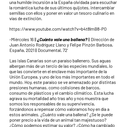
una humilde incursión a la España olvidada para escuchar
la romántica lucha de sus últimos quijotes, intercambiar
semillas con ellos y poner en valor un tesoro culinario en
vías de extinción.
https://www.youtube.com/watch?v=b4t8lmB8-P0
-Miércoles 16 ||
¿Cuánto vale una ballena?
|| Dirección de
Juan Antonio Rodríguez Llano y Felipe Pinzón Barbosa,
España, 2021 || Documental, 72'
Las islas Canarias son un paraíso ballenero. Sus aguas
albergan más de un tercio de las especies mundiales, lo
que las convierte en el enclave más importante de la
Unión Europea, y uno de los más importantes en todo el
mundo. Hoy, este paraíso se ve amenazado por distintas
presiones humanas, como colisiones de barcos,
consumo de plásticos y el cambio climático. Esta lucha
agrava su mortalidad año tras año y nos muestra que
somos los responsables de su supervivencia,
forzándonos a repensar cómo valoramos hoy en día a
estos animales. ¿Cuánto vale una ballena? ¿Se le puede
poner precio a la vida de un animal tan majestuoso?
¿Cómo podemos estimar su valor? ¿Cómo ha cambiado