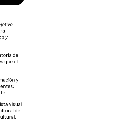
jetivo
n a
co y
toria de
s que el
rmación y
ientes:
nte.
sta visual
ultural de
ultural.