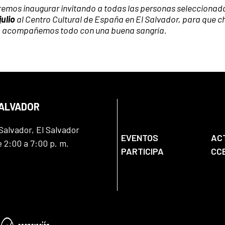
remos inaugurar invitando a todas las personas seleccionada
julio
al Centro Cultural de España en El Salvador, para que 
 lo acompañemos todo con una buena sangría.
SALVADOR
Salvador, El Salvador
EVENTOS
AC
e 2:00 a 7:00 p. m.
PARTICIPA
CC