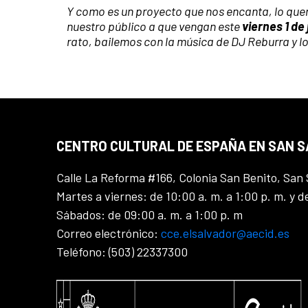
Y como es un proyecto que nos encanta, lo que
nuestro público a que vengan este
viernes 1 de 
rato, bailemos con la música de DJ Reburra y
CENTRO CULTURAL DE ESPAÑA EN SAN 
Calle La Reforma #166, Colonia San Benito, San 
Martes a viernes: de 10:00 a. m. a 1:00 p. m. y d
Sábados: de 09:00 a. m. a 1:00 p. m
Correo electrónico:
cce.elsalvador@aecid.es
Teléfono: (503) 22337300