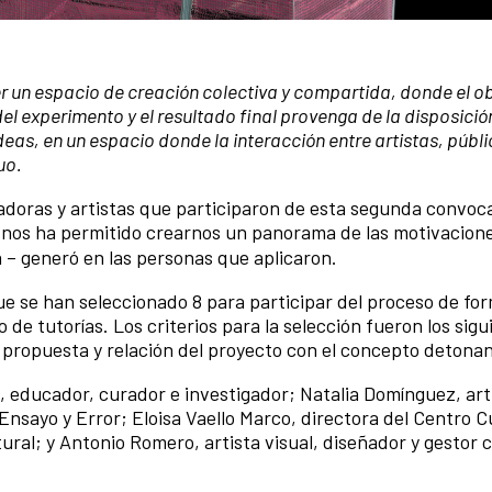
 un espacio de creación colectiva y compartida, donde el ob
el experimento y el resultado final provenga de la disposició
deas, en un espacio donde la interacción entre artistas, públi
uo.
doras y artistas que participaron de esta segunda convoca
 nos ha permitido crearnos un panorama de las motivacione
 – generó en las personas que aplicaron.
e se han seleccionado 8 para participar del proceso de fo
o de tutorías. Los criterios para la selección fueron los sigu
a propuesta y relación del proyecto con el concepto detona
, educador, curador e investigador; Natalia Domínguez, arti
Ensayo y Error; Eloisa Vaello Marco, directora del Centro C
ral; y Antonio Romero, artista visual, diseñador y gestor c