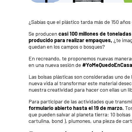
¿Sabías que el plástico tarda más de 150 añ
Se producen
casi 100 millones de toneladas
producido para realizar empaques,
¿te imagi
quedan en los campos o bosques?
En recreando, te proponemos nuevas maneras de
en una nueva sesión de
#YoMeQuedoEnCasa co
Las bolsas plásticas son consideradas uno de
nueva vida al transformar este material dese
nuestra creatividad para hacer con ellas un lib
Para participar de las actividades que transm
formulario abierto hasta el 19 de marzo.
Tom
que pueden salvar al planeta tierra:
10 bolsas 
cartulina, bond ),
plumones,
una pieza de car