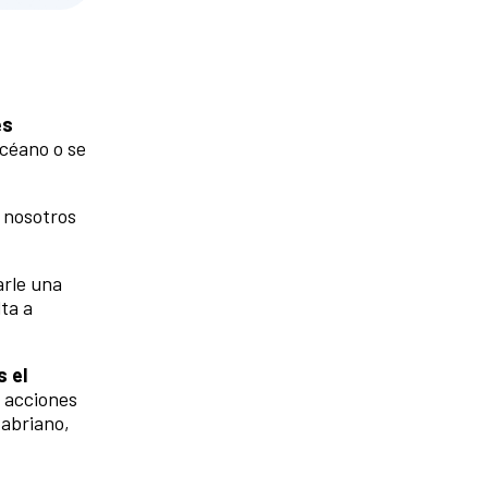
es
océano o se
a nosotros
arle una
ta a
s el
 acciones
fabriano,