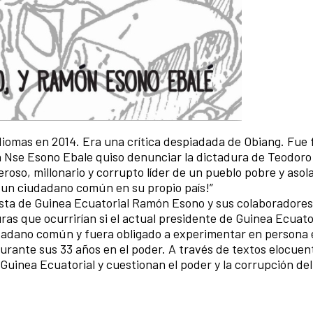
idiomas en 2014. Era una crítica despiadada de Obiang. Fue
 Nse Esono Ebale quiso denunciar la dictadura de Teodoro
eroso, millonario y corrupto líder de un pueblo pobre y asol
 un ciudadano común en su propio país!”
tista de Guinea Ecuatorial Ramón Esono y sus colaboradore
uras que ocurrirían si el actual presidente de Guinea Ecuato
udadano común y fuera obligado a experimentar en persona 
urante sus 33 años en el poder. A través de textos elocuent
 Guinea Ecuatorial y cuestionan el poder y la corrupción de