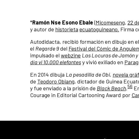
*
Ramón Nse Esono Ebale
(
Micomeseng
,
22 d
y autor de
historieta
ecuatoguineano.
Firma c
Autodidacta, recibió formación en dibujo en e
el
Regarde 9
del
Festival del Cómic de Angule
impulsado el
webzine
Las Locuras de Jamón y
día vi 10.000 elefantes
y vivió exiliado en
Parag
En 2014 dibuja
La pesadilla de Obi
,
novela gráf
de
Teodoro Obiang
, dictador de Guinea Ecuato
5
6
y fue enviado a la prisión de
Black Beach
.
​ 
Courage in Editorial Cartooning Award por
Car