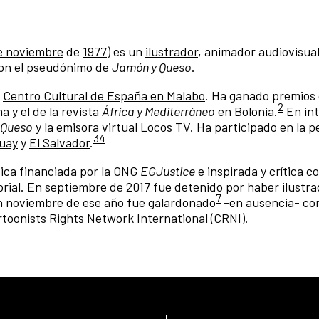
e noviembre
de
1977
) es un
ilustrador
, animador audiovisual
on el pseudónimo de
Jamón y Queso
.
l
Centro Cultural de España en Malabo
. Ha ganado premios
2
ma
y el de la revista
África y Mediterráneo
en
Bolonia
.
​ En i
 Queso
y la emisora virtual Locos TV. Ha participado en la p
3
4
uay
y
El Salvador
.
ica
financiada por la
ONG
EGJustice
e inspirada y crítica co
rial. En septiembre de 2017 fue detenido por haber ilustra
7
En noviembre de ese año fue galardonado
​ -en ausencia- co
toonists Rights Network International
(CRNI).