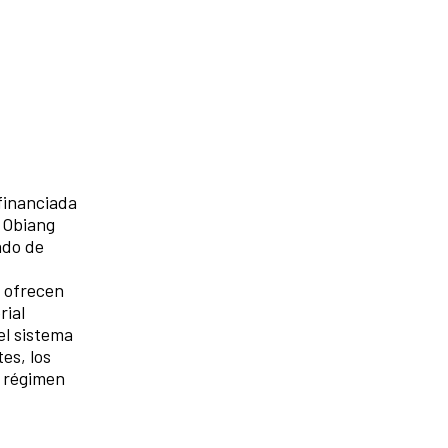
 financiada
 Obiang
ado de
s ofrecen
rial
el sistema
es, los
l régimen