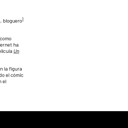
1
, bloguero
 como
nternet ha
elícula
Un
n la figura
do el cómic
n el