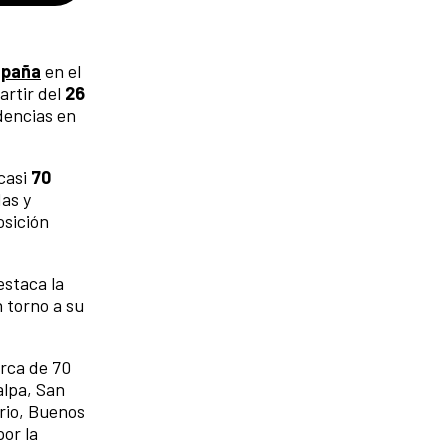
spaña
en el
artir del
26
dencias en
casi
70
as y
osición
estaca la
n torno a su
erca de 70
alpa, San
rio, Buenos
or la