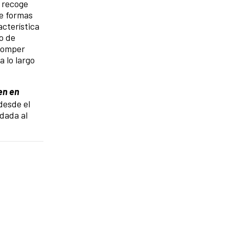
 recoge
de formas
acterística
o de
 romper
a lo largo
en en
desde el
adada al