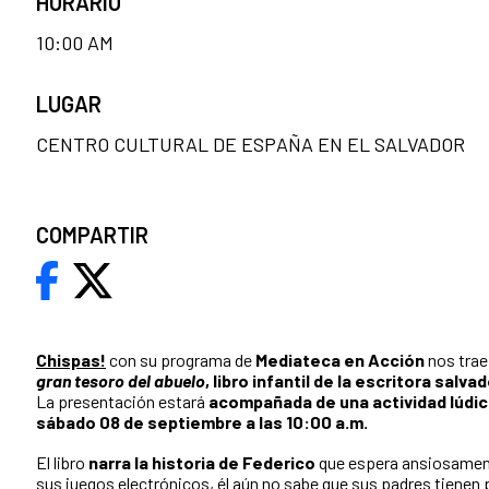
HORARIO
10:00 AM
LUGAR
CENTRO CULTURAL DE ESPAÑA EN EL SALVADOR
COMPARTIR
Chispas!
con su programa de
Mediateca en Acción
nos trae
gran tesoro del abuelo
, libro infantil de la escritora sal
La presentación estará
acompañada de una actividad lúdica d
sábado 08 de septiembre a las 10:00 a.m.
El libro
narra la historia de Federico
que espera ansiosament
sus juegos electrónicos, él aún no sabe que sus padres tienen 