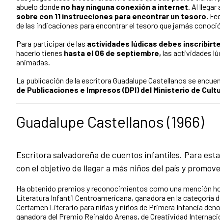
abuelo donde
no hay ninguna conexión a internet
. Al llega
sobre con 11 instrucciones para encontrar un tesoro.
Fed
de las indicaciones para encontrar el tesoro que jamás conoci
Para participar de las
actividades lúdicas debes inscribirt
hacerlo tienes
hasta el 06 de septiembre,
las actividades lú
animadas.
La publicación de la escritora Guadalupe Castellanos se encue
de Publicaciones e Impresos (DPI) del Ministerio de Cultu
Guadalupe Castellanos (1966)
Escritora salvadoreña de cuentos infantiles. Para est
con el objetivo de llegar a más niños del país y promover
Ha obtenido premios y reconocimientos como una mención hono
Literatura Infantil Centroamericana, ganadora en la categoría de 
Certamen Literario para niñas y niños de Primera Infancia de
ganadora del Premio Reinaldo Arenas, de Creatividad Internacion