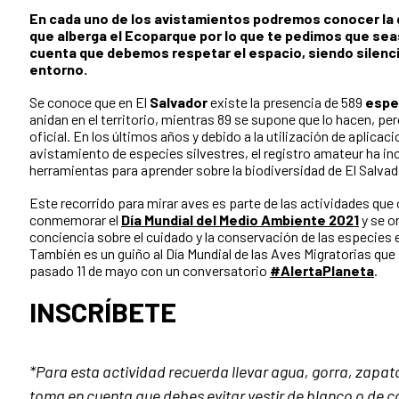
En cada uno de los avistamientos podremos conocer la 
que alberga el Ecoparque por lo que te pedimos que se
cuenta que debemos respetar el espacio, siendo silenc
entorno.
Se conoce que en El
Salvador
existe la presencia de 589
espe
anidan en el territorio, mientras 89 se supone que lo hacen, pe
oficial. En los últimos años y debido a la utilización de aplicaci
avistamiento de especies silvestres, el registro amateur ha 
herramientas para aprender sobre la biodiversidad de El Salvad
Este recorrido para mirar aves es parte de las actividades que
conmemorar el
Día Mundial del Medio Ambiente 2021
y se or
conciencia sobre el cuidado y la conservación de las especies e
También es un guiño al Día Mundial de las Aves Migratorias que
pasado 11 de mayo con un conversatorio
#AlertaPlaneta
.
INSCRÍBETE
*Para esta actividad
recuerda llevar agua, gorra, zapa
toma en cuenta que debes evitar vestir de blanco o de colo