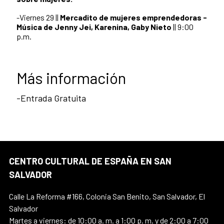
-
Viernes 29
||
Mercadito de mujeres emprendedoras -
Música de Jenny Jei, Karenina, Gaby Nieto
|| 9:00
p.m.
Más información
-Entrada Gratuita
CENTRO CULTURAL DE ESPAÑA EN SAN
SALVADOR
Calle La Reforma #166, Colonia San Benito, San Salvador, El
Salvador
Martes a viernes: de 10:00 a. m. a 1:00 p. m. y de 2:00 a 7:00