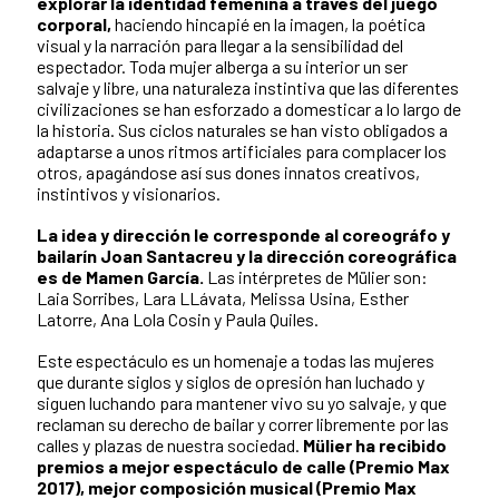
explorar la identidad femenina a través del juego
corporal,
haciendo hincapié en la imagen, la poética
visual y la narración para llegar a la sensibilidad del
espectador. Toda mujer alberga a su interior un ser
salvaje y libre, una naturaleza instintiva que las diferentes
civilizaciones se han esforzado a domesticar a lo largo de
la historia. Sus ciclos naturales se han visto obligados a
adaptarse a unos ritmos artificiales para complacer los
otros, apagándose así sus dones innatos creativos,
instintivos y visionarios.
La idea y dirección le corresponde al coreográfo y
bailarín Joan Santacreu y la dirección coreográfica
es de Mamen García.
Las intérpretes de Mülier son:
Laia Sorribes, Lara LLávata, Melissa Usina, Esther
Latorre, Ana Lola Cosin y Paula Quiles.
Este espectáculo es un homenaje a todas las mujeres
que durante siglos y siglos de opresión han luchado y
siguen luchando para mantener vivo su yo salvaje, y que
reclaman su derecho de bailar y correr libremente por las
calles y plazas de nuestra sociedad.
Mülier ha recibido
premios a mejor espectáculo de calle (Premio Max
2017), mejor composición musical (Premio Max