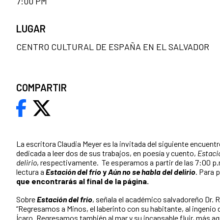
7:00 PM
LUGAR
CENTRO CULTURAL DE ESPAÑA EN EL SALVADOR
COMPARTIR
La escritora Claudia Meyer es la invitada del siguiente encuent
dedicada a leer dos de sus trabajos, en poesía y cuento,
Estació
delirio
, respectivamente. Te esperamos a partir de las 7:00 p
lectura a
Estación del frío
y
Aún no se habla del delirio
. Para 
que encontrarás al final de la página.
Sobre
Estación del frío
, señala el académico salvadoreño Dr.
“Regresamos a Minos, el laberinto con su habitante, al ingenio 
Ícaro. Regresamos también al mar y su incansable fluir, más aq