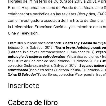
Florales del Ministerio de Cultura (de 2015 a 2018), y pr
Premio Hispanoamericano de Poesía de la Alcaldía de S
colaboradora periódica en las revistas
Disruptiva
,
FAC
como investigadora asociada del Instituto de Ciencia, 
la Universidad Francisco Gavidia, y es miembro de la 
Cine y Televisión.
Entre sus publicaciones destacan:
Poeta soy. Poesía de muj
Educación, El Salvador, 2018);
Tierra breve. Antología centro
(Editorial Iniciativa Centroamericana, El Salvador, 2017);
Mujere
antología de mujeres salvadoreñas
(Valparaíso ediciones / Ed
de Cultura del Gobierno de San Salvador, El Salvador, 2016);
Est
colección Onda expansiva, El Salvador, 2015);
Segundo índice a
salvadoreña
(Índole editores / Editorial Kalina, El Salvador, 20
XX en El Salvador”
(Visor libros, colección Visor poesía, Españ
Inscríbete