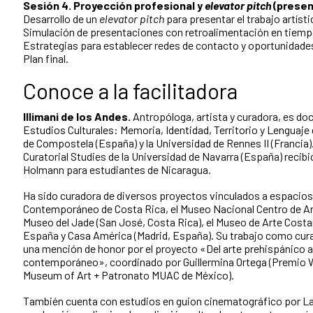
Sesión 4. Proyección profesional y
elevator pitch
(presen
Desarrollo de un
elevator pitch
para presentar el trabajo artís
Simulación de presentaciones con retroalimentación en tiempo
Estrategias para establecer redes de contacto y oportunidade
Plan final.
Conoce a la facilitadora
lllimani de los Andes.
Antropóloga, artista y curadora, es do
Estudios Culturales: Memoria, Identidad, Territorio y Lenguaje
de Compostela (España) y la Universidad de Rennes II (Francia).
Curatorial Studies de la Universidad de Navarra (España) recib
Holmann para estudiantes de Nicaragua.
Ha sido curadora de diversos proyectos vinculados a espacios
Contemporáneo de Costa Rica, el Museo Nacional Centro de Art
Museo del Jade (San José, Costa Rica), el Museo de Arte Costa
España y Casa América (Madrid, España). Su trabajo como curado
una mención de honor por el proyecto «Del arte prehispánico al
contemporáneo», coordinado por Guillermina Ortega (Premio W
Museum of Art + Patronato MUAC de México).
También cuenta con estudios en guion cinematográfico por La 