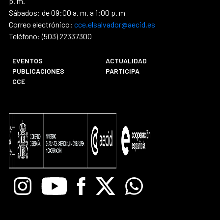
p. m.
Sábados: de 09:00 a. m. a 1:00 p. m
Correo electrónico:
cce.elsalvador@aecid.es
Teléfono: (503) 22337300
EVENTOS
ACTUALIDAD
PUBLICACIONES
PARTICIPA
CCE
Instagram
Youtube
Facebook
X
Whatsapp