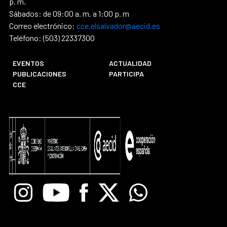
p. m.
Sábados: de 09:00 a. m. a 1:00 p. m
Correo electrónico:
cce.elsalvador@aecid.es
Teléfono: (503) 22337300
EVENTOS
ACTUALIDAD
PUBLICACIONES
PARTICIPA
CCE
Instagram
Youtube
Facebook
X
Whatsapp