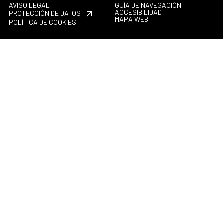
AVISO LEGAL
GUÍA DE NAVEGACIÓN
ACCESIBILIDAD
PROTECCIÓN DE DATOS
MAPA WEB
POLÍTICA DE COOKIES