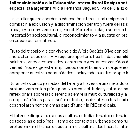
taller «Iniciación a la Educación Intercultural Recíproca 
especialista argentina Alicia Fernanda Sagüés Silva del 8 al 12 d
Este taller quiere abordar la educación intercultural recíproca
combatir la exclusión y la discriminación dentro y fuera de las 
trabajo y la convivencia en general. Para ello, indaga sobre un t
integración sociocultural: el reconocimiento y la puesta en prá
en espacios formativos.
Fruto del trabajo y la convivencia de Alicia Sagüés Silva con p
años, el enfoque de la RIE requiere apertura, flexibilidad, humild
palabras, «nos demanda des-centrarnos y estar convencidos 
verdad. Nos exige estar implicados con el buen vivir de quien
componer nuestras comunidades, incluyendo nuestro propio bu
Durante las cinco jornadas del taller y a través de una metodol
profundizará en los principios, valores, actitudes y estrategias
reflexionará sobre las diferencias entre la multiculturalidad y la 
recopilarán ideas para diseñar estrategias de interculturalidad
desarrollarán herramientas para difundir la RIE en el país.
El taller se dirige a personas adultas, estudiantes, docentes, 
de todas las disciplinas —tanto de contextos urbanos como ru
protagonizar el tránsito desde la multiculturalidad hacia la inte