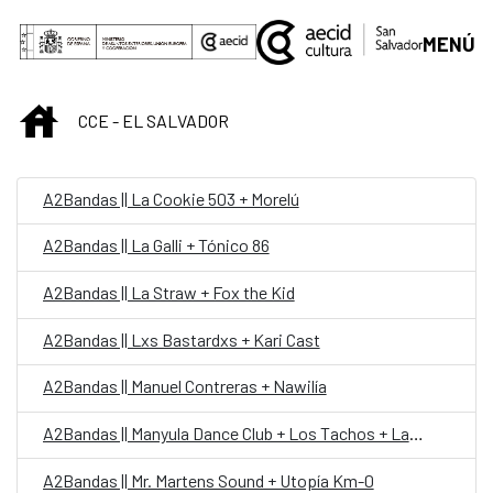
Saut au contenu principal
MENÚ
INICIO
CCE - EL SALVADOR
A2Bandas || La Cookie 503 + Morelú
A2Bandas || La Galli + Tónico 86
A2Bandas || La Straw + Fox the Kid
A2Bandas || Lxs Bastardxs + Kari Cast
A2Bandas || Manuel Contreras + Nawilía
A2Bandas || Manyula Dance Club + Los Tachos + La Galli
A2Bandas || Mr. Martens Sound + Utopía Km-0