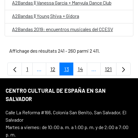
A2Bandas || Vanessa García + Manyula Dance Club
A2Bandas || Young Shiva + Gidora
A2Bandas 2019: encuentros musicales del CCESV
Affichage des résultats 241 - 260 parmi 2 411.
1
...
12
13
14
...
121
Page
Pages intermédiaires Utilisez TAB pour na
Page
Page
Page
Pages intermédiair
Page
CENTRO CULTURAL DE ESPAÑA EN SAN
SALVADOR
Calle La Reforma #166, Colonia San Benito, San Salvador, El
Salvador
Martes a viernes: de 10:00 a. m. a 1:00 p. m. y de 2:00 a 7:00
p. m.